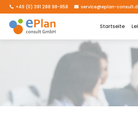
+49 (0) 391 288 98-958
service@eplan-consult.d


Startseite
Le