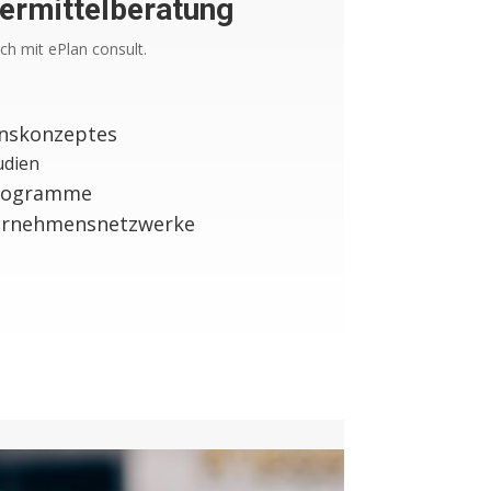
ermittelberatung
ich mit ePlan consult.
enskonzeptes
udien
programme
ternehmensnetzwerke