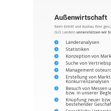
Außenwirtschaft
Beim Eintritt und Ausbau Ihrer gesc
GUS Ländern
unterstützen wir Si
Länderanalysen

Statistiken

Konzeption von Markt

Suche von Vertriebs

Management osteuro

Erstellung von Markt

Konkurrenzanalysen
Besuch von Messen u

bzw. in unserer Begl
Knüpfung neuer bzw.

bestehender Geschäf
Sprachliche Unterst
