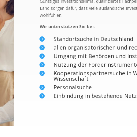
Günstiges Investitionsklima, qualifiziertes Fach
Land sorgen dafür, dass viele ausländische Inve
wohlfühlen.
Wir unterstützen Sie bei:
Standortsuche in Deutschland

allen organisatorischen und re

Umgang mit Behörden und Inst

Nutzung der Förderinstrument

Kooperationspartnersuche in W

Wissenschaft
Personalsuche

Einbindung in bestehende Net
