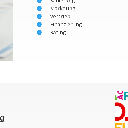
Sanierung

Marketing

Vertrieb

Finanzierung

Rating

ng