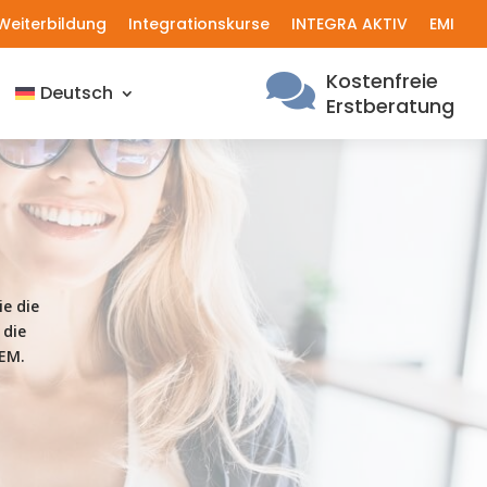
Weiterbildung
Integrationskurse
INTEGRA AKTIV
EMI
Kostenfreie

Deutsch
Erstberatung
e die
 die
EM.