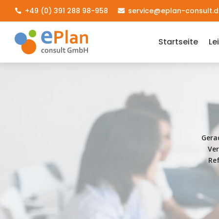
+49 (0) 391 288 98-958
service@eplan-consult.d


Startseite
Le
Gera
Ver
Re