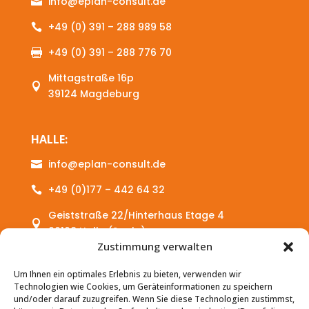
info@eplan-consult.de

+49 (0) 391 – 288 989 58

+49 (0) 391 – 288 776 70

Mittagstraße 16p

39124 Magdeburg
HALLE:
info@eplan-consult.de

+49 (0)177 – 442 64 32

Geiststraße 22/Hinterhaus Etage 4

06108 Halle (Saale)
Zustimmung verwalten
Um Ihnen ein optimales Erlebnis zu bieten, verwenden wir
LEISTUNGEN:
Technologien wie Cookies, um Geräteinformationen zu speichern
und/oder darauf zuzugreifen. Wenn Sie diese Technologien zustimmst,
Beratung
