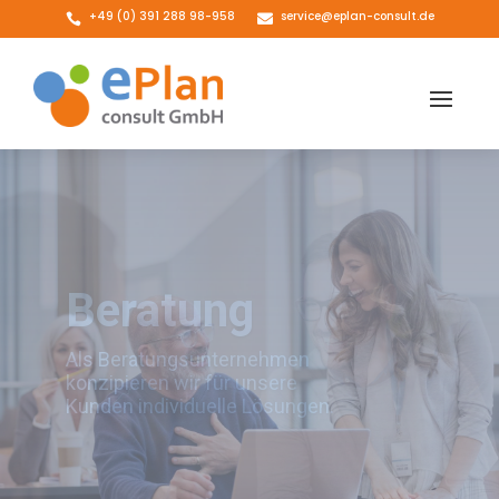
+49 (0) 391 288 98-958
service@eplan-consult.de


Weiterbildung
Unsere Weiterbildungsangebote
ermöglichen Integration und neue
Chancen am Arbeitsmarkt.