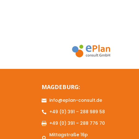
MAGDEBURG:
info@eplan-consult.de

+49 (0) 391 – 288 989 58

+49 (0) 391 – 288 776 70

Mittagstraße 16p
