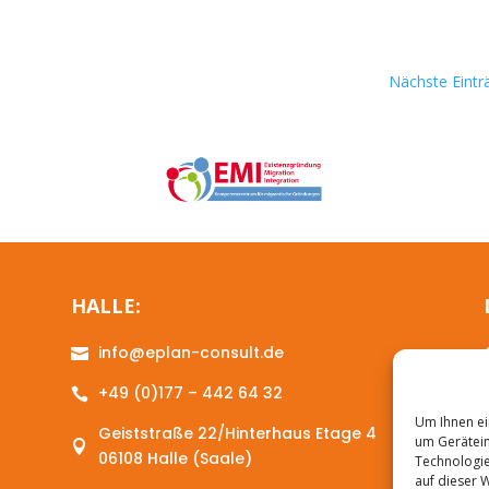
Nächste Eintr
HALLE:
info@eplan-consult.de

+49 (0)177 – 442 64 32

Um Ihnen ei
Geiststraße 22/Hinterhaus Etage 4
um Gerätein

06108 Halle (Saale)
Technologie
auf dieser 