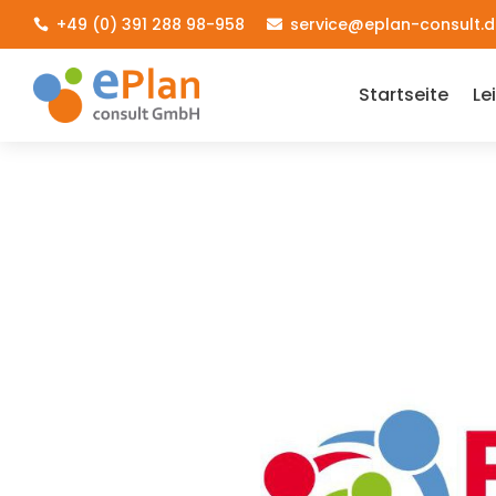
+49 (0) 391 288 98-958
service@eplan-consult.d


Startseite
Le