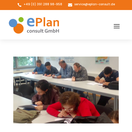
+49 (0) 391 288 98-958
service@eplan-consult.de

