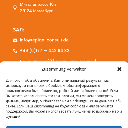
Миттагштрассе 16п

39124 Магдебург
ЗАЛ:
info@eplan-consult.de

+49 (0)177 — 442 64 32

Гайстштрассе 22/ задний этаж здания 4

06108 Галле (Заале)
Zustimmung verwalten
Для того чтобы обеспечить Вам оптимальный результат, мы
используем технологию Cookies, чтобы информация о
УСЛУГИ:
пользователях была более подробной и/или более точной. Если
Вы хотите использовать эти технологии, мы можем проверить
Консультирование

данные, например, Surfverhalten или eindeutige IDs на данном Веб-
сайте. Если Ваш Zustimmung не будет соблюден или заручится
Дальнейшее обучение

поддержкой, Вы можете использовать лучшие из возможных мер и
функций.
Интеграционные курсы
