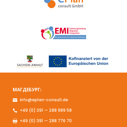
МАГДЕБУРГ:
info@eplan-consult.de

+49 (0) 391 — 288 989 58

+49 (0) 391 — 288 776 70
