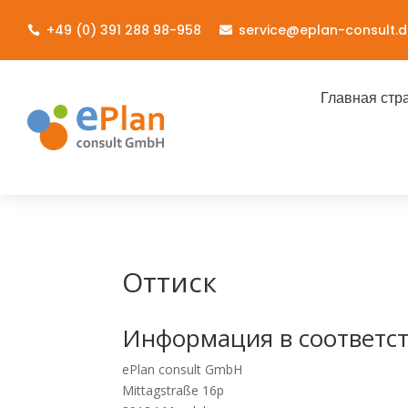
+49 (0) 391 288 98-958
service@eplan-consult.d


Главная стр
Оттиск
Информация в соответст
ePlan consult GmbH
Mittagstraße 16p