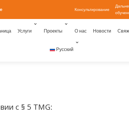
Дальн
e
Консультирование
обучен
аница
Услуги
Проекты
О нас
Новости
Свяж
Русский
вии с § 5 TMG: