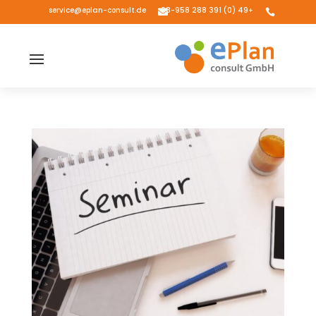
service@eplan-consult.de
+49 (0) 391 288 98-958

