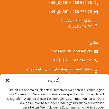
‎+49 (0) 391 – 288 989 58‎

‎+49 (0) 391 – 288 776 70‎

خیابان میتاگ، پلاک ۱۶

۳۹۱۲۴ ماگدبورگ
سالن:
info@eplan-consult.de

‎+49 (0)177 – 442 64 32‎

خیابان گایست ۲۲/ساختمان پشتی، طبقه چهارم

۰۶۱۰۸ هاله (سال)
رنگ‌پریده
Um dir ein optimales Erlebnis zu bieten، verwenden wir Technologien
خدمات:
wie Cookies، um Geräteinformationen zu speichern und/oder darauf
zuzugreifen. Wenn du diesen Technologien zustimmst, können wir Date
مشاوره

wie das Surfverhalten oder eindeutige IDs auf dieser Website
verarbeiten. Wenn du deine Zustimmung nicht erteilst oder
آموزش مداوم
