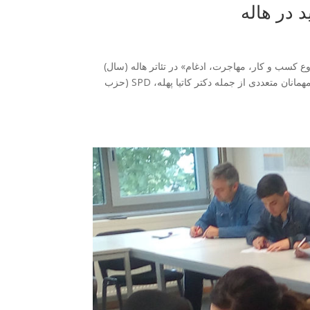
اندازی شد: برنامه مشاوره جدید در هاله دیروز، پروژه ما «EMI – شروع کسب و کار، مهاجرت، ادغام» در تئاتر هاله (سال)
برگزار شد. در مراسم افتتاحیه ما با عنوان «استارت‌آپ؟، همین حالا شروع کنید!» از مهمانان متعددی از جمله دکتر کاتیا پهله، SPD (حزب