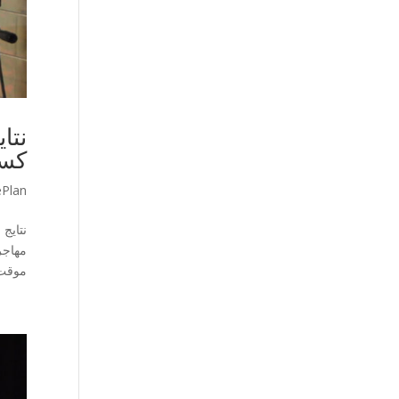
کسب
ePlan
موقت 