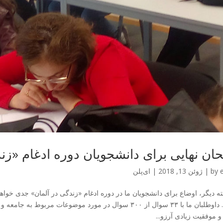
حان نهایی برای دانشجویان دوره ادغام «زن
by
|
ژوئن 13, 2018
|
ای‌پلن
ته دیگر، اوضاع برای دانشجویان ما در دوره ادغام «زندگی در آلمان» جدی خواهد
است. داوطلبان ما با ۳۳ سوال از ۳۰۰ سوال در مورد موضوعات م
 موفقیت زیادی آرزو...