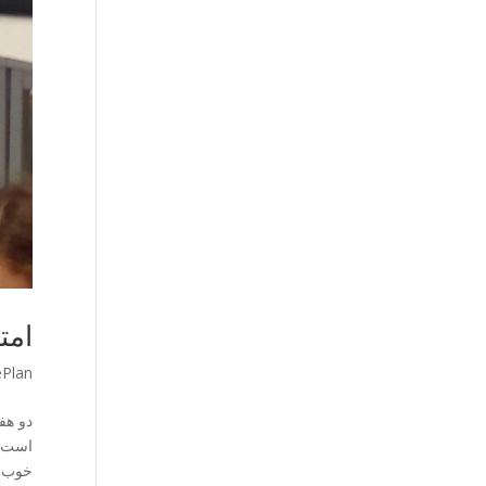
امت
ePlan
دو هف
خوب و