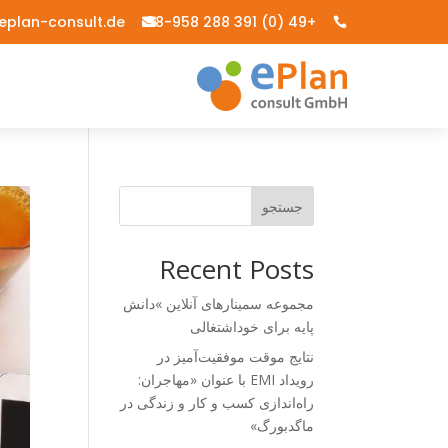
eplan-consult.de
+49 (0) 391 288 98-958


جستجو
Recent Posts
مجموعه سمینارهای آنلاین »دانش
پایه برای خوداشتغالی
نتایج موقت موفقیت‌آمیز در
رویداد EMI با عنوان «مهاجران:
راه‌اندازی کسب و کار و زندگی در
ماگدبورگ»