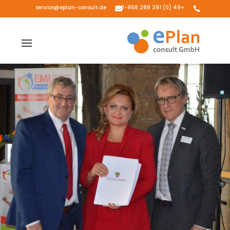
service@eplan-consult.de
+49 (0) 391 288 98-958

