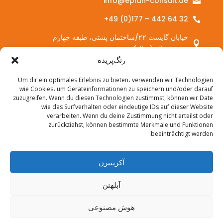
info@eplan-consult.de

‎+49 (0)177 – 442 64 32‎

خیابان گایست ۲۲/ساختمان پشتی، طبقه چهارم

۰۶۱۰۸ هاله (سال)
رنگ‌پریده
Um dir ein optimales Erlebnis zu bieten، verwenden wir Technologien
خدمات:
wie Cookies، um Geräteinformationen zu speichern und/oder darauf
zuzugreifen. Wenn du diesen Technologien zustimmst, können wir Date
مشاوره

wie das Surfverhalten oder eindeutige IDs auf dieser Website
verarbeiten. Wenn du deine Zustimmung nicht erteilst oder
آموزش مداوم

zurückziehst, können bestimmte Merkmale und Funktionen
beeinträchtigt werden.
دوره‌های ادغام

پروژه EMI

آکزپتیرن
پروژه اینتگرا اکتیو

آبلهنن
هوش مصنوعی
اطلاعات ناشر
|
حفاظت از داده‌ها