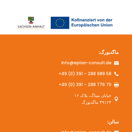
ماگدبورگ:
info@eplan-consult.de

‎+49 (0) 391 – 288 989 58‎

‎+49 (0) 391 – 288 776 70‎

خیابان میتاگ، پلاک ۱۶

۳۹۱۲۴ ماگدبورگ
سالن: