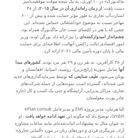
ماگدبورگ» در ۱۰ آوریل، به یک نتیجه موقت موفقیت‌آمیز
دست یافت:
از زمان راه‌اندازی آن در سال ۲۰۱۵،
از ۳۸
استارت‌آپ تجاری به طور مؤثر حمایت شده و بیش از ۶۰۰
مهاجر نسبت به موضوع خوداشتغالی حساس شده‌اند. این
جشن که با هنر در کلیسای سنت جان ماگدبورگ همراه بود،
چشم‌انداز امیدوارکننده‌ای
را نیز ارائه داد. یورگن اوده، وزیر
امور اقتصادی ایالت زاکسن-آنهالت، اطلاعیه‌ای برای حمایت
مالی تا پایان دوره تأمین مالی ۲۰۲۱ ارائه کرد.
از ۳۸ کارآفرین، نه نفر زن و ۲۹ نفر مرد بودند.
کشورهای مبدا
آنها
شامل سوریه (رایج‌ترین)، روسیه، اسپانیا، افغانستان و
یونان می‌شود.
طیف صنایعی که
توسط سرمایه‌گذاری‌های جدید
غنی شده‌اند، گسترده است: نمونه‌هایی از جمله شرکت‌های
تجاری، مراکز پذیرایی، آرایشگاه و حتی یک کسب و کار اجاره
چادر یورت مغولستان.
النا هرمان، مدیر پروژه EMI و مدیرعامل ePlan consult
GmbH، توضیح داد که چگونه این
تعهد ادامه خواهد یافت
. او
به عنوان مثال به پیشنهادات اثبات‌شده‌ای مانند ساعات مشاوره
آزاد، مربیگری فردی و دوره‌های زبان در مورد «آلمانی تجاری»
اشاره کرد. همچنین اردوهای استارتاپی و نمایشگاه‌های