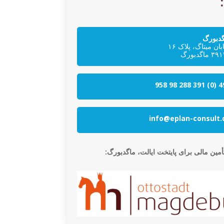
گدبورگ
بان میتاگ، پلاک ۱۶
 ماگدبورگ
info@eplan-consult.
أمین مالی برای پایتخت ایالت، ماگدبورگ: