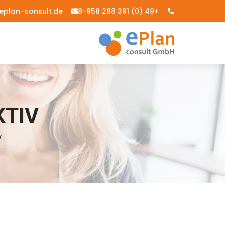
eplan-consult.de
+49 (0) 391 288 98-958


A AKTIV
TIV