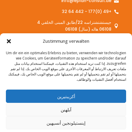
info@eplan-consult.de

+49 (0)177 - 442 64 32

جيستشتشتراسه 22/طابق المبنى الخلفي 4

06108 هاله (سال) 06108
Zustimmung verwalten
الخدمات:
Um dir ein ein optimales Erlebnis zu bieten, verwenden wir technologien
wie Cookies, um Geräteinformation zu speichern und/oder darauf
الاستشارة

zuzugreifen. إذا كنت تريد استخدام هذه التقنيات، فيمكننا استخدام بيانات مثل
ملفات تعريف الارتباط أو المعرفات الأخرى على موقع الويب الخاص بك. إذا لم تقم
المزيد من التدريب

بتحميلها أو لم تقم بتحميلها أو لم تقم بتحميلها على موقع الويب الخاص بك، فيمكنك
استخدام أفضل التقنيات والوظائف.
دورات الاندماج

مشروع EMI

أكزيبتيرين
مشروع انتيجرا أكتيف

آبلهنن
إينستيلونجين أنسيهين
بصمة
I
حماية البيانات