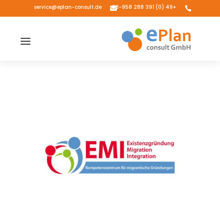
service@eplan-consult.de
+49 (0) 391 288 98-958

