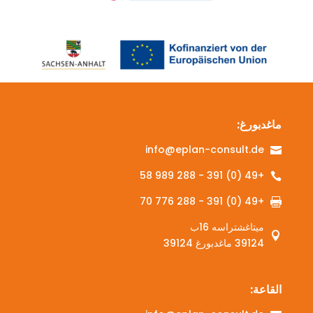
ماغدبورغ:
info@eplan-consult.de

+49 (0) 391 - 288 989 58

+49 (0) 391 - 288 776 70

ميتاغشتراسه 16ب

39124 ماغدبورغ 39124
القاعة: