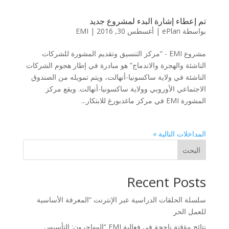
تم إعطاء إشارة البدء لمشروع جديد
بواسطة
ePlan
|
أغسطس 30, 2016
|
EMI
مشروع EMI - “مركز التنسيق وتقديم المشورة للشركات
الناشئة والهجرة والاندماج” هو مبادرة في إطار هجوم الشركات
الناشئة في ولاية ساكسونيا-أنهالت، ويتم تمويله من الصندوق
الاجتماعي الأوروبي وولاية ساكسونيا-أنهالت. ويقع مركز
المشورة EMI في مركز ماغدبورغ للابتكار...
المداخلات التالية »
البحث
Recent Posts
سلسلة الحلقات الدراسية عبر الإنترنت “المعرفة الأساسية
للعمل الحر
نتائج مؤقتة ناجحة في فعالية EMI “المهاجرون: التأسيس