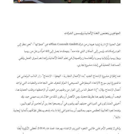
المهاجرون يتعلمون اللغة الألمانية ويؤسسون الشركات
تقول المديرة الإدارية إيلينا هيرمان من شركة ePlan Consult GmbH عن “عملائها”: “نحن ننظر إلى
الفرد وإمكاناته، وليس إلى المكان الذي جاء منه”. ينهمك ما يصل إلى 60 امرأة ورجل من روسيا
وبيلاروسيا وأوكرانيا وسوريا وأفغانستان والصومال في تعلم اللغة الألمانية وإعدادهم لسوق العمل وتلقي
المساعدة العملية في إنشاء مشروع تجاري.
عند إطلاق مشروع الاندماج الجديد “بدء الأعمال التجارية - الهجرة - الاندماج”، زار النائب البرلماني عن
ماغدبورغ تينو سورج (الاتحاد الديمقراطي المسيحي) المركز للتعرف على النجاحات والعقبات التي تواجه
أعمال الاندماج، وقال: “إذا اضطر الناس إلى الفرار من وطنهم من الحرب أو الاضطهاد وطلب الحماية هنا،
فيجب أن يقضوا وقتهم هنا بطريقة مجدية، ومن الأفضل أن يكون ذلك من خلال تدريب مهني جيد. وقد
أخبرني المشاركون في الدورة في حديثهم أنهم يرغبون في أن يصبحوا نجارين أو لحامين أو كهربائيين.
وعندما تعود الغالبية العظمى منهم، يمكنهم أن يساعدوا في إعادة بناء بلدهم وستظل علاقتهم بألمانيا إيجابية
دائمًا”.
ولكن لا يقتصر الأمر على طالبي اللجوء الذين يتم الاعتناء بهم هنا. فمنذ عام 2014، تُعطى الأولوية أيضًا