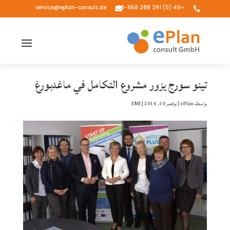
service@eplan-consult.de
+49 (0) 391 288 98-958


تينو سورج يزور مشروع التكامل في ماغدبورغ
بواسطة
ePlan
|
نوفمبر 10, 2016
|
EMI