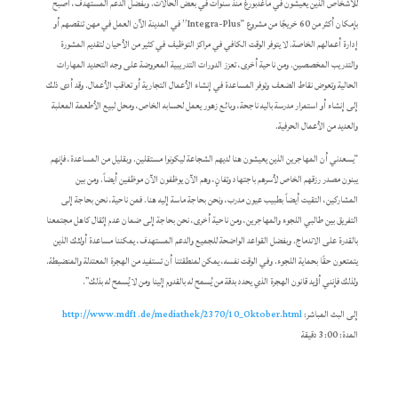
للأشخاص الذين يعيشون في ماغدبورغ منذ سنوات في بعض الحالات. وبفضل الدعم المستهدف، أصبح
بإمكان أكثر من 60 خريجًا من مشروع “Integra-Plus” في المدينة الآن العمل في مهن تنقصهم أو
إدارة أعمالهم الخاصة. لا يتوفر الوقت الكافي في مراكز التوظيف في كثير من الأحيان لتقديم المشورة
والتدريب المخصصين. ومن ناحية أخرى، تعزز الدورات التدريبية المعروضة على وجه التحديد المهارات
الحالية وتعوض نقاط الضعف وتوفر المساعدة في إنشاء الأعمال التجارية أو تعاقب الأعمال. وقد أدى ذلك
إلى إنشاء أو استمرار مدرسة باليه ناجحة، وبائع زهور يعمل لحسابه الخاص، ومحل لبيع الأطعمة المعلبة
والعديد من الأعمال الحرفية.
“يسعدني أن المهاجرين الذين يعيشون هنا لديهم الشجاعة ليكونوا مستقلين. وبقليل من المساعدة، فإنهم
يبنون مصدر رزقهم الخاص لأسرهم باجتهاد وتفانٍ، وهم الآن يوظفون الآن موظفين أيضاً. ومن بين
المشاركين، التقيت أيضاً بطبيب عيون مدرب، ونحن بحاجة ماسة إليه هنا. فمن ناحية، نحن بحاجة إلى
التفريق بين طالبي اللجوء والمهاجرين، ومن ناحية أخرى، نحن بحاجة إلى ضمان عدم إثقال كاهل مجتمعنا
بالقدرة على الاندماج. وبفضل القواعد الواضحة للجميع والدعم المستهدف، يمكننا مساعدة أولئك الذين
يتمتعون حقًا بحماية اللجوء. وفي الوقت نفسه، يمكن لمنطقتنا أن تستفيد من الهجرة المعتدلة والمنضبطة.
ولذلك فإنني أؤيد قانون الهجرة الذي يحدد بدقة من يُسمح له بالقدوم إلينا ومن لا يُسمح له بذلك”.
إلى البث المباشر:
http://www.mdf1.de/mediathek/2370/10_Oktober.html
المدة: 3:00 دقيقة